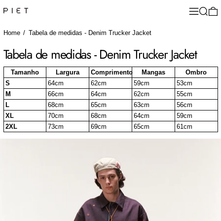
Menu
Search
0
Home
/
Tabela de medidas - Denim Trucker Jacket
Tabela de medidas - Denim Trucker Jacket
Tamanho
Largura
Comprimento
Mangas
Ombro
S
64cm
62cm
59cm
53cm
M
66cm
64cm
62cm
55cm
L
68cm
65cm
63cm
56cm
XL
70cm
68cm
64cm
59cm
2XL
73cm
69cm
65cm
61cm